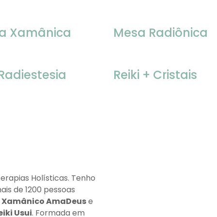
za Xamânica
Mesa Radiônica
 Radiestesia
Reiki + Cristais
Terapias Holísticas. Tenho
ais de 1200 pessoas
i Xamânico AmaDeus
e
eiki Usui
. Formada em