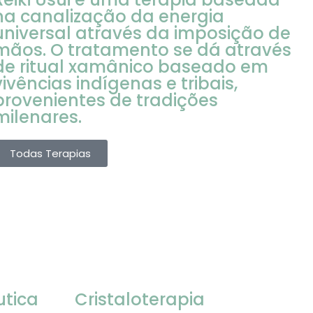
na canalização da energia
universal através da imposição de
mãos. O tratamento se dá através
de ritual xamânico baseado em
vivências indígenas e tribais,
provenientes de tradições
milenares.
Todas Terapias
utica
Cristaloterapia