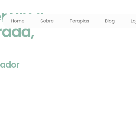
er uma
Home
Sobre
Terapias
Blog
Lo
rada,
!
mador