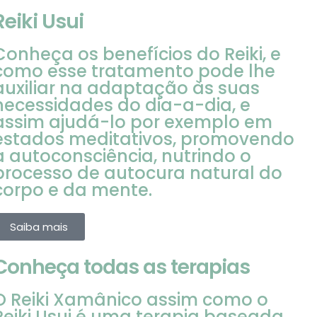
Reiki Usui
Conheça os benefícios do Reiki, e
como esse tratamento pode lhe
auxiliar na adaptação às suas
necessidades do dia-a-dia, e
assim ajudá-lo por exemplo em
estados meditativos, promovendo
a autoconsciência, nutrindo o
processo de autocura natural do
corpo e da mente.
Saiba mais
Conheça todas as terapias
O Reiki Xamânico assim como o
Reiki Usui é uma terapia baseada